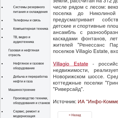
земли, рассчитан на 312 д
числе рядом с лесом: век
Системы резервного
поселка до Николиной
питания и охлаждения
предусматривает собст
Телефоны и связь
детские и спортивные пло
Компьютерная техника
ансамбль с разнообраз
каскадами фонтанов, лет
ТВ, видео и
аудиотехника
жителей "Ренессанс Па
поселков Villagio Estate, 
Газовая и нефтяная
отрасль
Villagio Estate
- россий
Нефтяное и газовое
недвижимости, реализуе
оборудование
Новорижском шоссе. Сред
Добыча и переработка
коттеджные поселки "Грин
нефти и газа
"Риверсайд".
Машиностроение
Производство техники,
Источник:
ИА "Инфо-Комме
оборудования и станков
Сервис, ремонт и
< Назад
модернизация