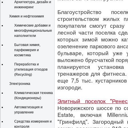
Архитектура, дизайн и
инжиниринг
Благоустройство пос
Химия и нефтехимия
строительством жилых п
покупатели смогут сразу 
Химические добавки и
лесной части поселка сд
многофункциональные
наполнители
которых зимой можно кат
озеленение паркового анс
Бытовая химия,
парфюмерия и
бульваре, который уже 
косметика
выложено брусчаткой поря
Переработка и
планируется установк
утилизация отходов
тренажеров для фитнеса.
(Recycling)
еще 7,5 тыс. кустарнико
Электроника
изгороди.
Климатическая техника
(Кондиционеры)
Элитный поселок "Ренес
Новорижского шоссе по со
Автоматизация и
управление
Estate, включая Millenn
"Гринфилд". Загородный 
Средства измерения и
контроля