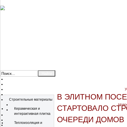
У
Каталог
В ЭЛИТНОМ ПОСЕ
Строительные материалы
Новос
СТАРТОВАЛО СТР
Керамическая и
интерактивная плитка
ОЧЕРЕДИ ДОМОВ
Теплоизоляция и