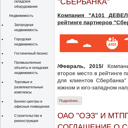
"СБЕРБАНКА"
складское
оборудование
Компания "А101 ДЕВЕЛ
Недвижимость
рейтинге партнеров "Сбе
Загородная
недвижимость
Городская
недвижимость
Гостиничный бизнес
Промышленные
/Февраль, 2015/
Компан
объекты и складская
второе место в рейтинге 
недвижимость
для клиентов Сбербанка"
Торговые и
южном и юго-западном нап
развлекательные
комплексы
Подробнее...
Бизнес-центры и
офисные помещения
ОАО "ОЭЗ" И МТ
Строительство и
реконструкция
СОГЛАШЕНИЕ О 