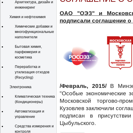
Архитектура, дизайн и
инжиниринг
ОАО "ОЭЗ" и Московск
Химия и нефтехимия
подписали соглашение о
Химические добавки и
многофункциональные
наполнители
Бытовая химия,
парфюмерия и
косметика
Переработка и
утилизация отходов
(Recycling)
/Февраль, 2015/
В Минэ
Электроника
"Особые экономические з
Климатическая техника
Московской торгово-пр
(Кондиционеры)
Кузовлев заключили согла
Автоматизация и
подписан в присутствии
управление
Цыбульского.
Средства измерения и
контроля