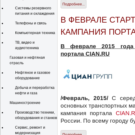
Подробнее...
Системы резервного
питания и охлаждения
В ФЕВРАЛЕ СТАР
Телефоны и связь
КАМПАНИЯ ПОРТА
Компьютерная техника
ТВ, видео и
В феврале 2015 года 
аудиотехника
портала CIAN.RU
Газовая и нефтяная
отрасль
Нефтяное и газовое
оборудование
Добыча и переработка
нефти и газа
/Февраль, 2015/
С сере
Машиностроение
основных транспортных ма
кампания портала
CIAN.
Производство техники,
оборудования и станков
России. По всему городу 
Сервис, ремонт и
модернизация
Подробнее...