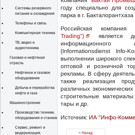
году специально для со
Системы резервного
питания и охлаждения
парка в г. Бакталорантхаза 
Телефоны и связь
Российская компания
Компьютерная техника
Trading")
является д
информационного аг
ТВ, видео и
аудиотехника
(Informationsdienst Info
выполнении широкого спе
Газовая и нефтяная
отрасль
оптовой и розничной тор
рекламы. В сферу деятельн
Нефтяное и газовое
оборудование
также реализация прод
различных экономических
Добыча и переработка
нефти и газа
строительные материалы 
тары и др.
Машиностроение
Производство техники,
Источник:
ИА "Инфо-Комме
оборудования и станков
Сервис, ремонт и
< Назад
модернизация