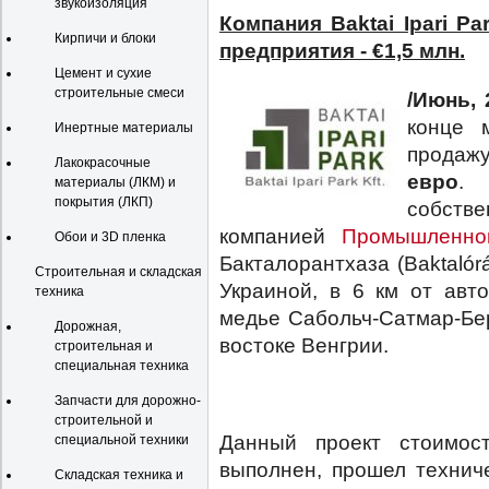
звукоизоляция
Компания Baktai Ipari P
Кирпичи и блоки
предприятия - €1,5 млн.
Цемент и сухие
строительные смеси
/Июнь, 
конце 
Инертные материалы
продаж
Лакокрасочные
евро
. 
материалы (ЛКМ) и
покрытия (ЛКП)
собс
компанией
Промышленно
Обои и 3D пленка
Бакталорантхаза (Baktalór
Строительная и складская
Украиной, в 6 км от авт
техника
медье Сабольч-Сатмар-Бе
Дорожная,
востоке Венгрии.
строительная и
специальная техника
Запчасти для дорожно-
строительной и
Данный проект стоимос
специальной техники
выполнен, прошел технич
Складская техника и