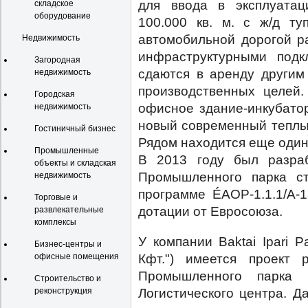
для ввода в эксплуата
складское
оборудование
100.000 кв. м. с ж/д ту
автомобильной дорогой р
Недвижимость
инфраструктурными подк
Загородная
сдаются в аренду другим
недвижимость
производственных целей
Городская
офисное здание-инкубато
недвижимость
новый современный теплый
Гостиничный бизнес
Рядом находится еще один 
Промышленные
В 2013 году был разраб
объекты и складская
Промышленного парка с
недвижимость
программе ÉAOP-1.1.1/A-
Торговые и
дотации от Евросоюза.
развлекательные
комплексы
У компании Baktai Ipari 
Бизнес-центры и
Кфт.") имеется проект
офисные помещения
Промышленного парка 
Строительство и
Логистического центра. Д
реконструкция