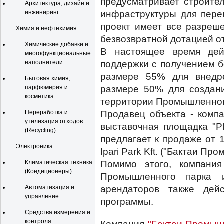
предусматривает строител
Архитектура, дизайн и
инфраструктуры для перев
инжиниринг
проект имеет все разреш
Химия и нефтехимия
безвозвратной дотацией о
Химические добавки и
В настоящее время дей
многофункциональные
поддержки с получением б
наполнители
размере 55% для внедр
Бытовая химия,
размере 50% для создани
парфюмерия и
косметика
территории Промышленног
Продавец объекта - комп
Переработка и
утилизация отходов
выставочная площадка "Pl
(Recycling)
предлагает к продаже от 
Электроника
Ipari Park Kft. ("Бактаи П
Помимо этого, компания
Климатическая техника
(Кондиционеры)
Промышленного парка 
арендаторов также дей
Автоматизация и
управление
программы.
Средства измерения и
контроля
Компания
"Бактаи Промыш