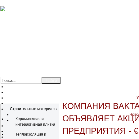
У
Каталог
КОМПАНИЯ BAKTAI
Строительные материалы
Новос
ОБЪЯВЛЯЕТ АКЦ
Керамическая и
интерактивная плитка
ПРЕДПРИЯТИЯ - €
Теплоизоляция и