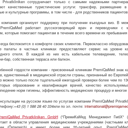
 Privatkliniken сотрудничает только с самыми надежными партнера
яют качественные туристические услуги: трансфер, размещение в 
ые и культурные программы, в том числе - для родственников пациентов
, компания организует поддержку при получении въездных виз. В ме
 PremiQaMed работает русскоговорящий врач и переводчики с м
м, которые помогают пациентам в течение всего времени их пребывания 
егда беспокоится о комфорте своих клиентов. Первоклассно оборудова
е палаты в частных клиниках предоставляют сервис на уровне ка
здного отеля. В каждой из них есть кабельное телевидение, теле
ни-бар, собственная терраса или балкон.
бенной гордости компании - присвоенный клиникам PremiQaMed знак 
ia
, единственный в медицинской отрасли страны, признанный во Европе
о можно только после тщательной ежегодной проверки более чем по 13
торых образование и квалификация врачей, качество используемы
блюдение норм гигиены, эффективность медицинских процедур и многое 
нсультации на русском языке по услугам компании PremiQaMed Privatk
елефону:
+43 (0) 1 586 28 40 334
или по эл. почте:
international@premiqamed
remiQaMed Privatkliniken GmbH
("ПремиКаМед Менеджмент ГмбХ" 
ботает в области управления медицинскими учреждениями (частными к
ии (Österreich) и имеет более чем 20-летний опыт. PremiQaMe