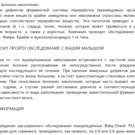
болезни накопления:
и дефектов ферментной системы переработка производимых орг
х извне веществ крайне замедлена или невозможна (лизосомы являю
торые способствуют переработке веществ). Эта патология приводит к
ганов (в т.ч. сердца, почек, печени), которое может проявиться в
ом возрасте, а также у взрослых. Компания проводит обследование
, Фабри, Краббе и мукополисахаридоз 1-го типа.
ТОИТ ПРОЙТИ ОБСЛЕДОВАНИЕ С ВАШИМ МАЛЫШОМ
на то, что вышеуказанные заболевания встречаются с частотой окол
ичия болезни распознавание её непосредственно после рожден
ля последующего её течения. При наличии иммунных дефектов ра
собно спасти жизнь больному, а за счёт трансплантации стволовых кле
ение. При лизосомных болезнях накопления, которые часто бывают не
 годами, в случае ранней постановки диагноза и соответствующе
 зависимости от вида заболевания, проведение заместительной фермен
ки костного мозга.
НФОРМАЦИЯ
ведения расширенного обследования новорождённых Baby-Check PL
крови для скрининга, проводимого, как правило, на 2-й или 3-й день жизн