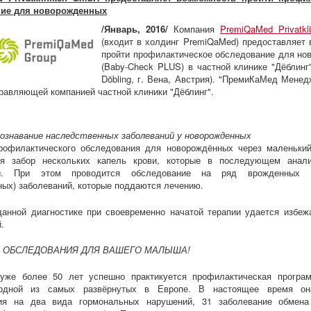
ние для новорожденных
/Январь, 2016/
Компания
PremiQaMed Privatk
(входит в холдинг PremiQaMed) предоставляет
пройти профилактическое обследование для но
(Baby-Check PLUS) в частной клинике "Дёблинг" (
Döbling, г. Вена, Австрия). "ПремиКаМед Мене
равляющей компанией частной клиники "Дёблинг".
познавание наследственных заболеваний у новорожденных
рофилактического обследования для новорождённых через маленький
ся забор нескольких капель крови, которые в последующем анал
ии. При этом проводится обследование на ряд врожденных (г
ых) заболеваний, которые поддаются лечению.
данной диагностике при своевременно начатой терапии удается избеж
.
 ОБСЛЕДОВАНИЯ ДЛЯ ВАШЕГО МАЛЫША!
уже более 50 лет успешно практикуется профилактическая програм
 одной из самых развёрнутых в Европе. В настоящее время он
ия на два вида гормональных нарушений, 31 заболевание обмен