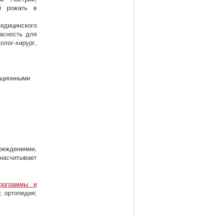
й рожать в
дицинского
асность для
лог-хирург,
ационными
реждениями,
 насчитывает
программы и
; ортопедия;