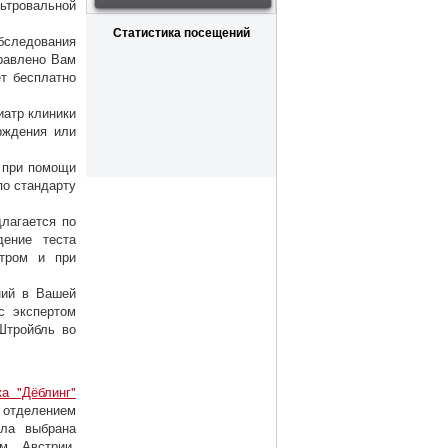
ьтровальной
Статистика посещений
обследования
правлено Вам
ет бесплатно
иатр клиники
рждения или
 при помощи
по стандарту
лагается по
дение теста
атром и при
ний в Вашей
с экспертом
Штройбль во
ка "Дёблинг"
 отделением
ыла выбрана
м Австрии,