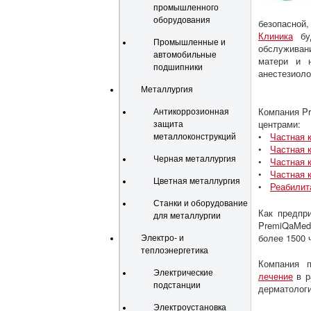
промышленного
оборудования
безопасной,
Клиника
буд
Промышленные и
обслуживан
автомобильные
матери и н
подшипники
анестезиоло
Металлургия
Компания Pr
Антикоррозионная
центрами:
защита
•
Частная 
металлоконструкций
•
Частная 
Черная металлургия
•
Частная 
•
Частная к
Цветная металлургия
•
Реабилит
Станки и оборудование
Как предпр
для металлургии
PremiQaMed 
более 1500 
Электро- и
теплоэнергетика
Компания 
Электрические
лечение
в р
подстанции
дерматологи
Электроустановка