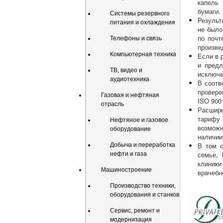
капель
бумаги.
Системы резервного
Результ
питания и охлаждения
не было
по почт
Телефоны и связь
произве
Компьютерная техника
Если в 
и предл
ТВ, видео и
исключе
аудиотехника
В соотв
провере
Газовая и нефтяная
ISO 900
отрасль
Расшире
тарифу
Нефтяное и газовое
возмож
оборудование
наличии
В том с
Добыча и переработка
семье, 
нефти и газа
клиники
Машиностроение
врачебно
Производство техники,
оборудования и станков
Сервис, ремонт и
модернизация