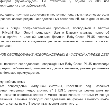
 фиброз (муковисцидоз). По статистике у одного из 800 нов
тся одно из этих заболеваний.
оследним научным достижениям постоянно появляются все новые возм
 распознавания редких наследственных заболеваний, так и для их лечен
ие к общей профилактической программе, проводимой в Австри
 Privatkliniken GmbH представит Вам и Вашему малышу новое об
жно пройти в частной клинике Дёблинг. Baby-Check PLUS впервы
 тестирования на врожденные дефекты иммунной системы, а также
опления.
НОЕ ОБСЛЕДОВАНИЕ НОВОРОЖДЁННЫХ В ЧАСТНОЙ КЛИНИКЕ ДЁБ
асширенного обследования новорождённых Baby-Check PLUS производит
редких заболеваний, которые поддаются лечению, раннее распознава
ым большое преимущество.
мунной системы:
ых повреждений иммунной системы, известных под название
анная иммунная недостаточность" (ТКИН), является результатом не
и нехватки защитных клеток и может заканчиваться летальным исход
 лечения. Клиника проводит обследование на формы тяжёлого комби
ита, связанные с Т-клеточным звеном иммунитета.