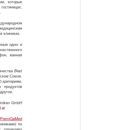
ми, которые
гостиницах,
.
ждународном
едицинским
в клиниках.
нные одно- и
чественного
фон, ванная
качества
Best
йском Союзе.
0 критериям,
х продуктов
другое.
liniken GmbH
.at
(
PremiQaMed
линиками) по
d управляет