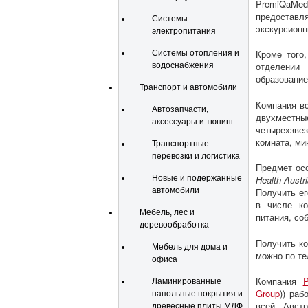
PremiQaMed
предоставл
Системы
экскурсионн
электропитания
Кроме того
Системы отопления и
отделении
водоснабжения
образование
Транспорт и автомобили
Компания вс
Автозапчасти,
двухместны
аксессуары и тюнинг
четырехзве
комната, ми
Транспортные
перевозки и логистика
Предмет осо
Новые и подержанные
Health Austr
автомобили
Получить ег
в числе ко
Мебель, лес и
питания, со
деревообработка
Получить ко
Мебель для дома и
можно по т
офиса
Компания
P
Ламинированные
Group
)) ра
напольные покрытия и
всей Австр
древесные плиты МДФ,