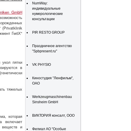
NumWay:
индивидуальные
liniken GmbH
нумерологические
 возможность
консультации
ворожденных
Privatklinik
джмент ГмбХ"
PIR RESTO GROUP
Праздничное агентство
"Spbpresent.ru"
 укол пятки
VK PHYSIO
изируются в
енетически
Киностудия "Ленфильм",
ОАО
ать тяжелых
Werkzeugmaschinenbau
Sinsheim GmbH
ма, которая
ВИКТОРИЯ консалт, ООО
а включает
а веществ и
Филиал АО "Особые