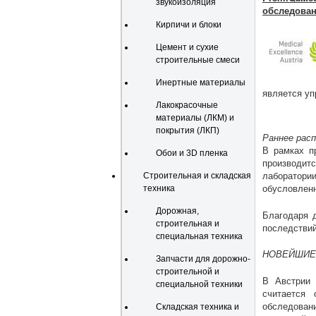
звукоизоляция
обследова
Кирпичи и блоки
Цемент и сухие
строительные смеси
Инертные материалы
является уп
Лакокрасочные
материалы (ЛКМ) и
покрытия (ЛКП)
Раннее рас
В рамках п
Обои и 3D пленка
производит
лаборатор
Строительная и складская
обусловленн
техника
Дорожная,
Благодаря 
строительная и
последствий
специальная техника
НОВЕЙШИЕ
Запчасти для дорожно-
строительной и
В Австрии 
специальной техники
считается
обследован
Складская техника и