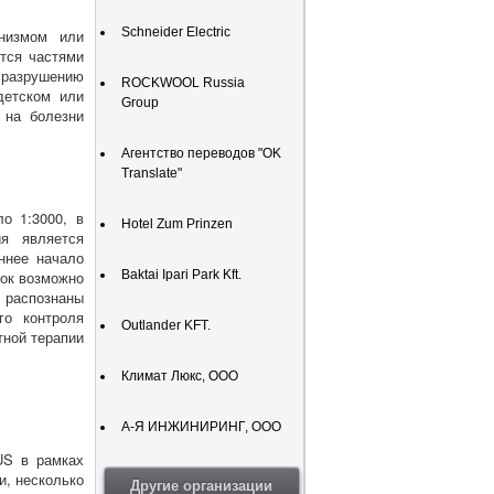
Schneider Electric
анизмом или
тся частями
 разрушению
ROCKWOOL Russia
 детском или
Group
 на болезни
Агентство переводов "OK
Translate"
о 1:3000, в
Hotel Zum Prinzen
ия является
ннее начало
ток возможно
Baktai Ipari Park Kft.
 распознаны
го контроля
Outlander KFT.
тной терапии
Климат Люкс, ООО
А-Я ИНЖИНИРИНГ, ООО
US в рамках
и, несколько
Другие организации