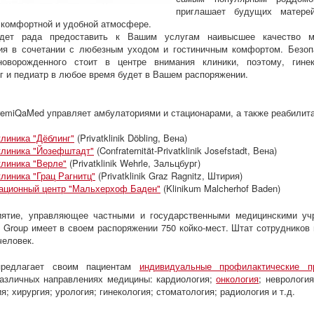
приглашает будущих матере
 комфортной и удобной атмосфере.
ет рада предоставить к Вашим услугам наивысшее качество ме
ия в сочетании с любезным уходом и гостиничным комфортом. Безоп
оворожденного стоит в центре внимания клиники, поэтому, гинеко
г и педиатр в любое время будет в Вашем распоряжении.
emiQaMed управляет амбулаториями и стационарами, а также реабилит
клиника "Дёблинг"
(Privatklinik Döbling, Вена)
клиника "Йозефштадт"
(Confraternität-Privatklinik Josefstadt, Вена)
клиника "Верле"
(Privatklinik Wehrle, Зальцбург)
линика "Грац Рагнитц"
(Privatklinik Graz Ragnitz, Штирия)
ационный центр "Мальхерхоф Баден"
(Klinikum Malcherhof Baden)
иятие, управляющее частными и государственными медицинскими уч
Group имеет в своем распоряжении 750 койко-мест. Штат сотрудников
человек.
предлагает своим пациентам
индивидуальные профилактические 
азличных направлениях медицины: кардиология;
онкология
; неврология
я; хирургия; урология; гинекология; стоматология; радиология и т.д.