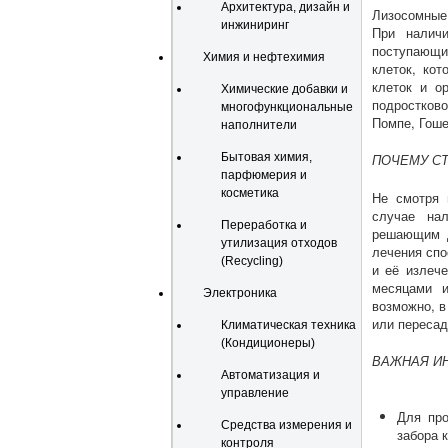
Архитектура, дизайн и
Лизосомные 
инжиниринг
При наличи
поступающи
Химия и нефтехимия
клеток, ко
клеток и ор
Химические добавки и
подростков
многофункциональные
Помпе, Гоше
наполнители
Бытовая химия,
ПОЧЕМУ С
парфюмерия и
косметика
Не смотря 
случае нал
Переработка и
решающим д
утилизация отходов
лечения спо
(Recycling)
и её излеч
месяцами и
Электроника
возможно, в
или пересад
Климатическая техника
(Кондиционеры)
ВАЖНАЯ И
Автоматизация и
управление
Для про
Средства измерения и
забора 
контроля