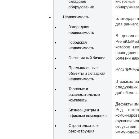
кистозный
складское
обнаруживае
оборудование
Недвижимость
Благодаря п
для раннего
Загородная
недвижимость
В дополнен
PremiQaMed
Городская
которое мо
недвижимость
проведение
болезни нак
Гостиничный бизнес
Промышленные
РАСШИРЕН
объекты и складская
недвижимость
В рамках р
следующих 
Торговые и
даёт больн
развлекательные
комплексы
Дефекты им
Ряд тяжёл
Бизнес-центры и
комбиниров
офисные помещения
функции ил
отсутствия
Строительство и
иммунодефиц
реконструкция