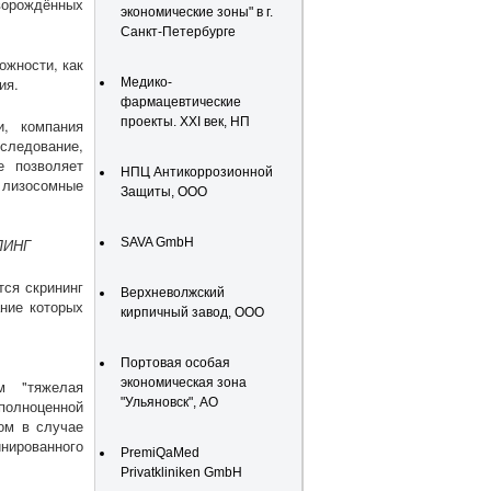
орождённых
экономические зоны" в г.
Санкт-Петербурге
ожности, как
ия.
Медико-
фармацевтические
проекты. XXI век, НП
и, компания
следование,
е позволяет
НПЦ Антикоррозионной
 лизосомные
Защиты, ООО
ЛИНГ
SAVA GmbH
ся скрининг
Верхневолжский
ние которых
кирпичный завод, ООО
Портовая особая
экономическая зона
м "тяжелая
"Ульяновск", АО
полноценной
ом в случае
нированного
PremiQaMed
Privatkliniken GmbH