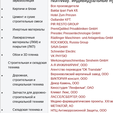
NumWay: индивидуальные ну
звукоизоляция
Все производители
Кирпичи и блоки
Baktai Ipari Park Kft.
Hotel Zum Prinzen
Цемент и сухие
Outlander KFT.
строительные смеси
PIR RESTO GROUP
PremiQaMed Privatkliniken GmbH
Инертные материалы
Presstec Pressentechnologie GmbH
Лакокрасочные
Rädlinger Maschinen- und Anlagenbau Gmb
материалы (ЛКМ) и
ROCKWOOL Russia Group
покрытия (ЛКП)
SAVA GmbH
Schneider Electric
Обои и 3D пленка
VK PHYSIO
Werkzeugmaschinenbau Sinsheim GmbH
Строительная и складская
А-Я ИНЖИНИРИНГ, ООО
техника
Агентство переводов "OK Translate"
Верхневолжский кирпичный завод, ООО
Дорожная,
ВИКТОРИЯ консалт, ООО
строительная и
Декор Камень, ООО
специальная техника
Киностудия "Ленфильм", ОАО
Климат Люкс, ООО
Запчасти для дорожно-
ЛАССЕЛСБЕРГЕР, ООО
строительной и
Медико-фармацевтические проекты. XXI ве
специальной техники
МЕТАКЛЭЙ, АО
Складская техника и
НПЦ Антикоррозионной Защиты, ООО