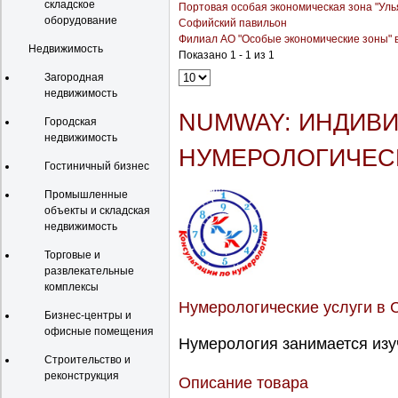
складское
Портовая особая экономическая зона "Уль
оборудование
Софийский павильон
Филиал АО "Особые экономические зоны" в
Недвижимость
Показано 1 - 1 из 1
Загородная
недвижимость
NUMWAY: ИНДИВ
Городская
недвижимость
НУМЕРОЛОГИЧЕС
Гостиничный бизнес
Промышленные
объекты и складская
недвижимость
Торговые и
развлекательные
комплексы
Нумерологические услуги в 
Бизнес-центры и
офисные помещения
Нумерология занимается изу
Строительство и
реконструкция
Описание товара