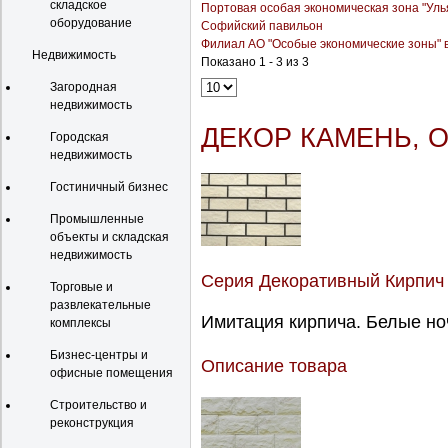
складское
Портовая особая экономическая зона "Уль
оборудование
Софийский павильон
Филиал АО "Особые экономические зоны" в
Недвижимость
Показано 1 - 3 из 3
Загородная
недвижимость
ДЕКОР КАМЕНЬ, 
Городская
недвижимость
Гостиничный бизнес
Промышленные
объекты и складская
недвижимость
Серия Декоративный Кирпич
Торговые и
развлекательные
Имитация кирпича. Белые ноч
комплексы
Бизнес-центры и
Описание товара
офисные помещения
Строительство и
реконструкция