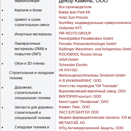
Декор Камень, ООО
звукоизоляция
Все производители
Кирпичи и блоки
Baktai Ipari Park Kft.
Hotel Zum Prinzen
Цемент и сухие
NumWay: индивидуальные нумерологическ
строительные смеси
Outlander KFT.
PIR RESTO GROUP
Инертные материалы
PremiQaMed Privatkliniken GmbH
Лакокрасочные
Presstec Pressentechnologie GmbH
материалы (ЛКМ) и
Rädlinger Maschinen- und Anlagenbau Gmb
покрытия (ЛКП)
ROCKWOOL Russia Group
SAVA GmbH
Обои и 3D пленка
Schneider Electric
VK PHYSIO
Строительная и складская
Werkzeugmaschinenbau Sinsheim GmbH
техника
А-Я ИНЖИНИРИНГ, ООО
Агентство переводов "OK Translate"
Дорожная,
Верхневолжский кирпичный завод, ООО
строительная и
ВИКТОРИЯ консалт, ООО
специальная техника
Киностудия "Ленфильм", ОАО
Климат Люкс, ООО
Запчасти для дорожно-
ЛАССЕЛСБЕРГЕР, ООО
строительной и
Медико-фармацевтические проекты. XXI ве
специальной техники
МЕТАКЛЭЙ, АО
Складская техника и
НПЦ Антикоррозионной Защиты, ООО