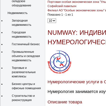
складское
Портовая особая экономическая зона "Уль
оборудование
Софийский павильон
Филиал АО "Особые экономические зоны" в
Недвижимость
Показано 1 - 1 из 1
Загородная
недвижимость
NUMWAY: ИНДИВ
Городская
недвижимость
НУМЕРОЛОГИЧЕС
Гостиничный бизнес
Промышленные
объекты и складская
недвижимость
Торговые и
развлекательные
комплексы
Нумерологические услуги в 
Бизнес-центры и
офисные помещения
Нумерология занимается изу
Строительство и
реконструкция
Описание товара