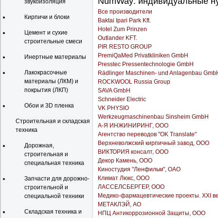
NumWay: индивидуальные ну
звукоизоляция
Все производители
Кирпичи и блоки
Baktai Ipari Park Kft.
Hotel Zum Prinzen
Цемент и сухие
Outlander KFT.
строительные смеси
PIR RESTO GROUP
PremiQaMed Privatkliniken GmbH
Инертные материалы
Presstec Pressentechnologie GmbH
Лакокрасочные
Rädlinger Maschinen- und Anlagenbau Gmb
материалы (ЛКМ) и
ROCKWOOL Russia Group
покрытия (ЛКП)
SAVA GmbH
Schneider Electric
Обои и 3D пленка
VK PHYSIO
Werkzeugmaschinenbau Sinsheim GmbH
Строительная и складская
А-Я ИНЖИНИРИНГ, ООО
техника
Агентство переводов "OK Translate"
Верхневолжский кирпичный завод, ООО
Дорожная,
ВИКТОРИЯ консалт, ООО
строительная и
Декор Камень, ООО
специальная техника
Киностудия "Ленфильм", ОАО
Климат Люкс, ООО
Запчасти для дорожно-
ЛАССЕЛСБЕРГЕР, ООО
строительной и
Медико-фармацевтические проекты. XXI ве
специальной техники
МЕТАКЛЭЙ, АО
Складская техника и
НПЦ Антикоррозионной Защиты, ООО