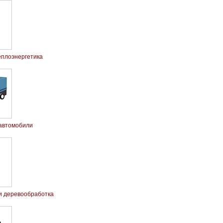
еплоэнергетика
 автомобили
 и деревообработка