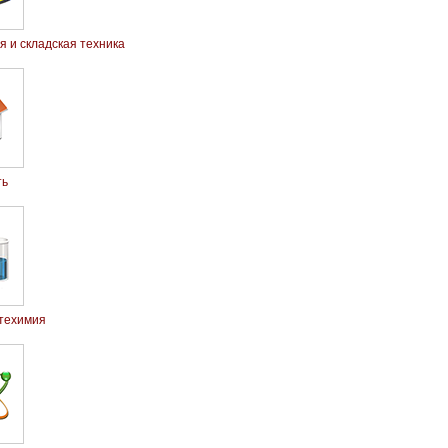
 и складская техника
ть
техимия