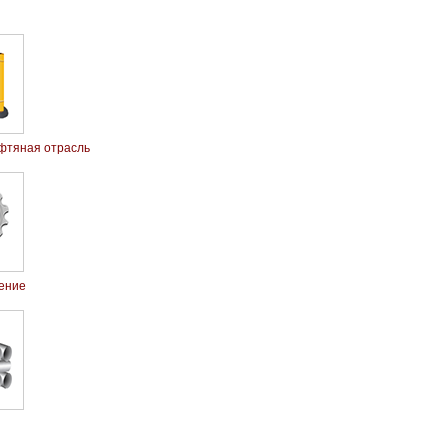
ефтяная отрасль
ение