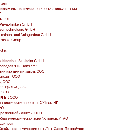
inzen
ивидуальные нумерологические консультации
.
GROUP
rivatkliniken GmbH
ssentechnologie GmbH
schinen- und Anlagenbau GmbH
ussia Group
ctric
chinenbau Sinsheim GmbH
реводов "OK Translate"
кий кирпичный завод, ООО
нсалт, ООО
ь, ООО
"Ленфильм", ОАО
, ООО
РГЕР, ООО
цевтические проекты. XXI век, НП
АО
розионной Защиты, ООО
бая экономическая зона "Ульяновск", АО
авильон
собые экономические зоны" в г. Санкт-Петербурге