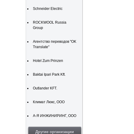
Schneider Electric
ROCKWOOL Russia
Group
Агентство переводов "OK
Translate"
Hotel Zum Prinzen
Baktai Ipari Park Kft.
Outlander KFT.
Климат Люкс, ООО
А-Я ИНЖИНИРИНГ, ООО
Другие организации