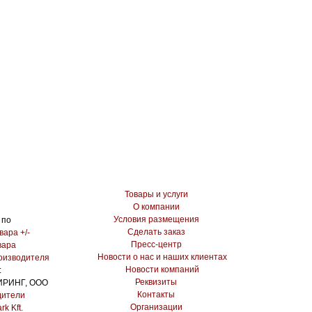
Товары и услуги
О компании
Условия размещения
 по
Сделать заказ
вара +/-
Пресс-центр
вара
Новости о нас и наших клиентах
оизводителя
Новости компаний
:
Реквизиты
ИРИНГ, ООО
Контакты
дители
Организации
rk Kft.