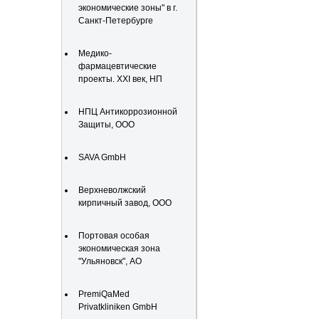
экономические зоны" в г.
Санкт-Петербурге
Медико-
фармацевтические
проекты. XXI век, НП
НПЦ Антикоррозионной
Защиты, ООО
SAVA GmbH
Верхневолжский
кирпичный завод, ООО
Портовая особая
экономическая зона
"Ульяновск", АО
PremiQaMed
Privatkliniken GmbH