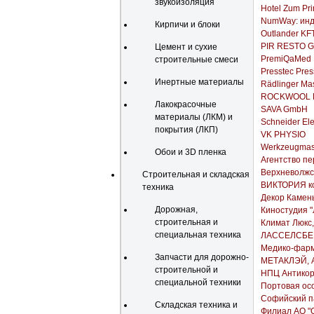
звукоизоляция
Hotel Zum Pr
NumWay: инд
Кирпичи и блоки
Outlander KFT
PIR RESTO 
Цемент и сухие
PremiQaMed P
строительные смеси
Presstec Pre
Инертные материалы
Rädlinger Ma
ROCKWOOL R
Лакокрасочные
SAVA GmbH
материалы (ЛКМ) и
Schneider Ele
покрытия (ЛКП)
VK PHYSIO
Werkzeugmas
Обои и 3D пленка
Агентство пе
Верхневолжс
Строительная и складская
ВИКТОРИЯ ко
техника
Декор Камен
Дорожная,
Киностудия 
строительная и
Климат Люкс
специальная техника
ЛАССЕЛСБЕ
Медико-фарма
Запчасти для дорожно-
МЕТАКЛЭЙ, 
строительной и
НПЦ Антикор
специальной техники
Портовая осо
Софийский п
Складская техника и
Филиал АО "О