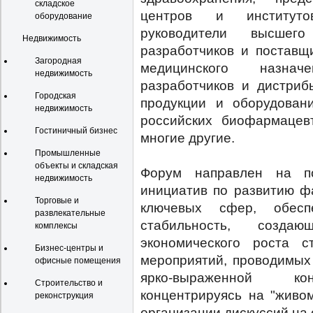
складское
центров и институтов
оборудование
руководители высшего
Недвижимость
разработчиков и поставщ
Загородная
медицинского назнач
недвижимость
разработчиков и дистриб
Городская
продукции и оборудован
недвижимость
российских биофармацев
Гостиничный бизнес
многие другие.
Промышленные
объекты и складская
Форум направлен на п
недвижимость
инициатив по развитию ф
Торговые и
ключевых сфер, обес
развлекательные
стабильность, созд
комплексы
экономического роста 
Бизнес-центры и
мероприятий, проводимых
офисные помещения
ярко-выраженной кон
Строительство и
концентрируясь на "живо
реконструкция
организации дискуссий на