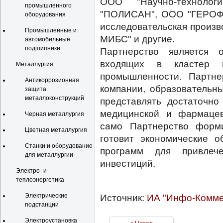
ООО "Научно-технолог
промышленного
"ПОЛИСАН", ООО "ГЕРОФА
оборудования
исследовательская произв
Промышленные и
МИБС" и другие.
автомобильные
подшипники
Партнерство является 
входящих в кластер м
Металлургия
промышленности. Партне
Антикоррозионная
компании, образовательн
защита
металлоконструкций
представлять достаточно
медицинской и фармацев
Черная металлургия
само Партнерство форми
Цветная металлургия
готовит экономические о
Станки и оборудование
программ для привлеч
для металлургии
инвестиций.
Электро- и
теплоэнергетика
Источник:
ИА "Инфо-Комме
Электрические
подстанции
Электроустановка