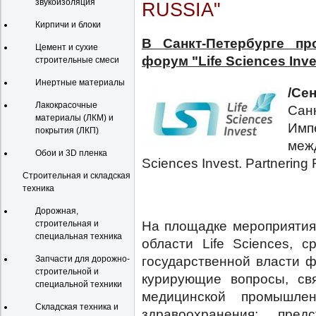
звукоизоляция
RUSSIA"
Кирпичи и блоки
В Санкт-Петербурге пр
Цемент и сухие
форум "Life Sciences Inve
строительные смеси
Инертные материалы
/Сен
Лакокрасочные
Сан
материалы (ЛКМ) и
Имп
покрытия (ЛКП)
меж
Обои и 3D пленка
Sciences Invest. Partnering 
Строительная и складская
техника
Дорожная,
На площадке мероприятия
строительная и
специальная техника
области Life Sciences, 
государственной власти ф
Запчасти для дорожно-
строительной и
курирующие вопросы, св
специальной техники
медицинской промышленн
Складская техника и
здравоохранения; предс