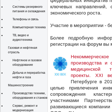
федеральных инициатив п
ключевых направлений, 
Системы резервного
питания и охлаждения
экономического роста.
Телефоны и связь
Участие в мероприятии - б
Компьютерная техника
ТВ, видео и
Более подробную инфо
аудиотехника
регистрации на форум вы 
Газовая и нефтяная
отрасль
Некоммерческое
Нефтяное и газовое
производства и 
оборудование
медицинской те
Добыча и переработка
проекты. XXI ве
нефти и газа
Петербурге в 201
Машиностроение
целью привлечения инв
сопровождения класте
Производство техники,
оборудования и станков
участниками Партнерст
развивающиеся компании 
Сервис, ремонт и
модернизация