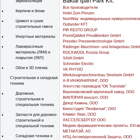
Baktai Ipari Park Kft.
звукоизоляция
Все производители
Кирпичи и блоки
Hotel Zum Prinzen
NumWay: индивидуальные нумерологическ
Цемент и сухие
Outlander KFT.
строительные смеси
PIR RESTO GROUP
PremiQaMed Privatkliniken GmbH
Инертные материалы
Presstec Pressentechnologie GmbH
Лакокрасочные
Rädlinger Maschinen- und Anlagenbau Gmb
материалы (ЛКМ) и
ROCKWOOL Russia Group
покрытия (ЛКП)
SAVA GmbH
Schneider Electric
Обои и 3D пленка
VK PHYSIO
Werkzeugmaschinenbau Sinsheim GmbH
Строительная и складская
А-Я ИНЖИНИРИНГ, ООО
техника
Агентство переводов "OK Translate"
Верхневолжский кирпичный завод, ООО
Дорожная,
ВИКТОРИЯ консалт, ООО
строительная и
Декор Камень, ООО
специальная техника
Киностудия "Ленфильм", ОАО
Климат Люкс, ООО
Запчасти для дорожно-
ЛАССЕЛСБЕРГЕР, ООО
строительной и
Медико-фармацевтические проекты. XXI ве
специальной техники
МЕТАКЛЭЙ, АО
Складская техника и
НПЦ Антикоррозионной Защиты, ООО