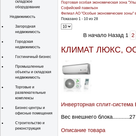
складское
Портовая особая экономическая зона "Уль
оборудование
Софийский павильон
Филиал АО "Особые экономические зоны" в
Недвижимость
Показано 1 - 10 из 28
Загородная
недвижимость
В начало
Назад
1
2
Городская
недвижимость
КЛИМАТ ЛЮКС, О
Гостиничный бизнес
Промышленные
объекты и складская
недвижимость
Торговые и
развлекательные
комплексы
Инверторная сплит-система B
Бизнес-центры и
офисные помещения
Вес внешнего блока...........27
Строительство и
реконструкция
Описание товара