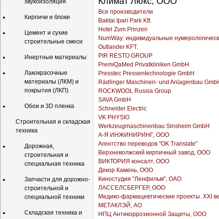
Климат Люкс, ООО
звукоизоляция
Все производители
Кирпичи и блоки
Baktai Ipari Park Kft.
Hotel Zum Prinzen
Цемент и сухие
NumWay: индивидуальные нумерологическ
строительные смеси
Outlander KFT.
PIR RESTO GROUP
Инертные материалы
PremiQaMed Privatkliniken GmbH
Лакокрасочные
Presstec Pressentechnologie GmbH
материалы (ЛКМ) и
Rädlinger Maschinen- und Anlagenbau Gmb
покрытия (ЛКП)
ROCKWOOL Russia Group
SAVA GmbH
Обои и 3D пленка
Schneider Electric
VK PHYSIO
Строительная и складская
Werkzeugmaschinenbau Sinsheim GmbH
техника
А-Я ИНЖИНИРИНГ, ООО
Агентство переводов "OK Translate"
Дорожная,
Верхневолжский кирпичный завод, ООО
строительная и
ВИКТОРИЯ консалт, ООО
специальная техника
Декор Камень, ООО
Киностудия "Ленфильм", ОАО
Запчасти для дорожно-
ЛАССЕЛСБЕРГЕР, ООО
строительной и
Медико-фармацевтические проекты. XXI ве
специальной техники
МЕТАКЛЭЙ, АО
Складская техника и
НПЦ Антикоррозионной Защиты, ООО