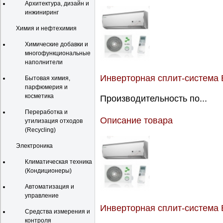
Архитектура, дизайн и
инжиниринг
Химия и нефтехимия
Химические добавки и
многофункциональные
наполнители
Инверторная сплит-система 
Бытовая химия,
парфюмерия и
косметика
Производительность по...
Переработка и
Описание товара
утилизация отходов
(Recycling)
Электроника
Климатическая техника
(Кондиционеры)
Автоматизация и
управление
Инверторная сплит-система B
Средства измерения и
контроля