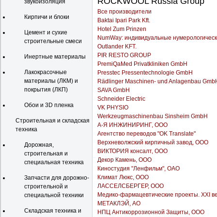
ROCKWOOL Russia Group
звукоизоляция
Все производители
Кирпичи и блоки
Baktai Ipari Park Kft.
Hotel Zum Prinzen
Цемент и сухие
NumWay: индивидуальные нумерологическ
строительные смеси
Outlander KFT.
PIR RESTO GROUP
Инертные материалы
PremiQaMed Privatkliniken GmbH
Лакокрасочные
Presstec Pressentechnologie GmbH
материалы (ЛКМ) и
Rädlinger Maschinen- und Anlagenbau Gmb
покрытия (ЛКП)
SAVA GmbH
Schneider Electric
Обои и 3D пленка
VK PHYSIO
Werkzeugmaschinenbau Sinsheim GmbH
Строительная и складская
А-Я ИНЖИНИРИНГ, ООО
техника
Агентство переводов "OK Translate"
Верхневолжский кирпичный завод, ООО
Дорожная,
ВИКТОРИЯ консалт, ООО
строительная и
Декор Камень, ООО
специальная техника
Киностудия "Ленфильм", ОАО
Климат Люкс, ООО
Запчасти для дорожно-
ЛАССЕЛСБЕРГЕР, ООО
строительной и
Медико-фармацевтические проекты. XXI ве
специальной техники
МЕТАКЛЭЙ, АО
Складская техника и
НПЦ Антикоррозионной Защиты, ООО