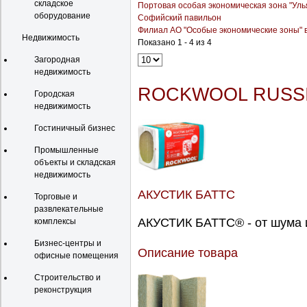
складское
Портовая особая экономическая зона "Уль
оборудование
Софийский павильон
Филиал АО "Особые экономические зоны" в
Недвижимость
Показано 1 - 4 из 4
Загородная
недвижимость
ROCKWOOL RUSS
Городская
недвижимость
Гостиничный бизнес
Промышленные
объекты и складская
недвижимость
АКУСТИК БАТТС
Торговые и
развлекательные
АКУСТИК БАТТС® - от шума и
комплексы
Бизнес-центры и
Описание товара
офисные помещения
Строительство и
реконструкция