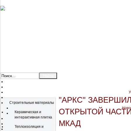
У
Каталог
"АРКС" ЗАВЕРШИ
Строительные материалы
Новос
ОТКРЫТОЙ ЧАСТИ
Керамическая и
интерактивная плитка
МКАД
Теплоизоляция и