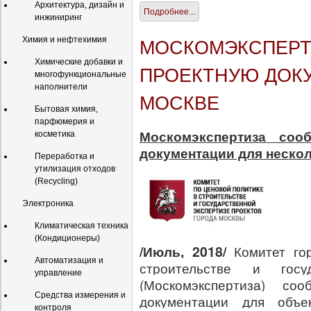
Архитектура, дизайн и
Подробнее...
инжиниринг
Химия и нефтехимия
МОСКОМЭКСПЕРТ
Химические добавки и
ПРОЕКТНУЮ ДОК
многофункциональные
наполнители
МОСКВЕ
Бытовая химия,
парфюмерия и
Москомэкспертиза соо
косметика
документации для нескол
Переработка и
утилизация отходов
(Recycling)
Электроника
Климатическая техника
(Кондиционеры)
/Июль, 2018/
Комитет го
Автоматизация и
строительстве и госу
управление
(Москомэкспертиза) со
Средства измерения и
документации для объе
контроля