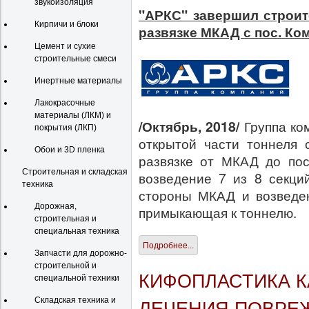
звукоизоляция
"АРКС" завершил строит
Кирпичи и блоки
развязке МКАД с пос. Ко
Цемент и сухие
строительные смеси
Инертные материалы
Лакокрасочные
материалы (ЛКМ) и
/Октябрь, 2018/
Группа ко
покрытия (ЛКП)
открытой части тоннеля 
Обои и 3D пленка
развязке от МКАД до пос
Строительная и складская
возведение 7 из 8 секци
техника
стороны МКАД и возведен
Дорожная,
примыкающая к тоннелю.
строительная и
специальная техника
Подробнее...
Запчасти для дорожно-
строительной и
КИФОПЛАСТИКА К
специальной техники
Складская техника и
ЛЕЧЕНИЯ ПОВРЕ