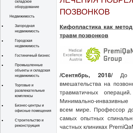
складское
оборудование
ПОЗВОНКОВ
Недвижимость
Кифопластика как метод
Загородная
недвижимость
травм позвонков
Городская
недвижимость
Гостиничный бизнес
Промышленные
объекты и складская
/Сентябрь, 2018/
До 
недвижимость
вмешательства на позвон
Торговые и
травматичных операци
развлекательные
комплексы
Минимально-инвазивные 
Бизнес-центры и
всем мире. Профессор до
офисные помещения
самых опытных спинальн
Строительство и
частных клиниках PremiQa
реконструкция