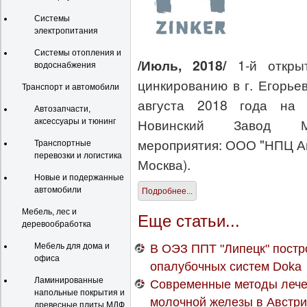
Системы
электропитания
Системы отопления и
/Июль
, 2018/
1-й откры
водоснабжения
цинкированию в г. Егорьев
Транспорт и автомобили
августа 2018 года на
Автозапчасти,
Новинский Завод Мет
аксессуары и тюнинг
мероприятия: ООО "НПЦ Ан
Транспортные
перевозки и логистика
Москва).
Новые и подержанные
автомобили
Подробнее...
Мебель, лес и
Еще статьи...
деревообработка
Мебель для дома и
В ОЭЗ ППТ "Липецк" постр
офиса
опалубочных систем Doka
Ламинированные
Современные методы лече
напольные покрытия и
молочной железы в Австр
древесные плиты МДФ,