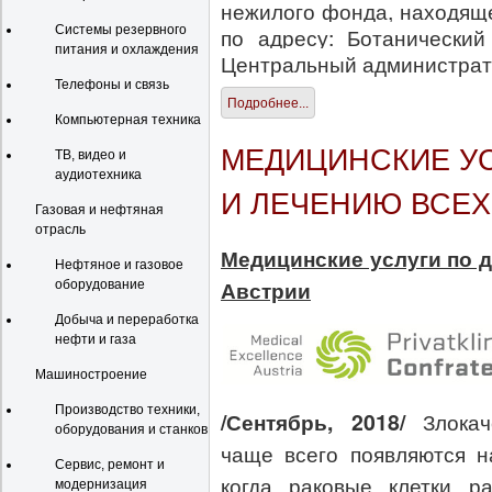
нежилого фонда, находяще
по адресу: Ботанический
Системы резервного
питания и охлаждения
Центральный администрати
Телефоны и связь
Подробнее...
Компьютерная техника
МЕДИЦИНСКИЕ УС
ТВ, видео и
аудиотехника
И ЛЕЧЕНИЮ ВСЕХ
Газовая и нефтяная
отрасль
Медицинские услуги по д
Нефтяное и газовое
Австрии
оборудование
Добыча и переработка
нефти и газа
Машиностроение
Производство техники,
/Сентябрь, 2018/
Злока
оборудования и станков
чаще всего появляются н
Сервис, ремонт и
когда раковые клетки ра
модернизация