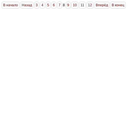
В начало
Назад
3
4
5
6
7
8
9
10
11
12
Вперёд
В конец