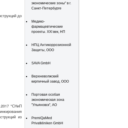
экономические зоны" в г.
Санкт-Петербурге
нструкций до
Медико-
фармацевтические
проекты. XXI век, НП
НПЦ Антикоррозионной
Защиты, ООО
SAVA GmbH
Верхневолжский
кирпичный завод, ООО
Портовая особая
экономическая зона
"Ульяновск", АО
.2017 "СНиП
инкирования
струкций из
PremiQaMed
Privatkliniken GmbH