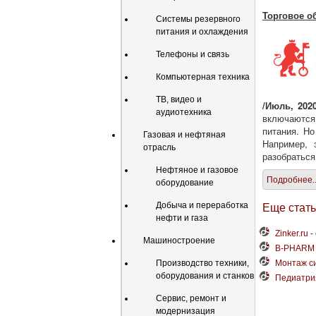
Торговое о
Системы резервного
питания и охлаждения
Телефоны и связь
Компьютерная техника
ТВ, видео и
/Июль, 2020
аудиотехника
включаются
питания. Но
Газовая и нефтяная
Например, 
отрасль
разобраться
Нефтяное и газовое
Подробнее..
оборудование
Добыча и переработка
Еще статьи
нефти и газа
Zinker.ru
Машиностроение
B-PHARM P
Производство техники,
Монтаж си
оборудования и станков
Педиатрия
Сервис, ремонт и
модернизация