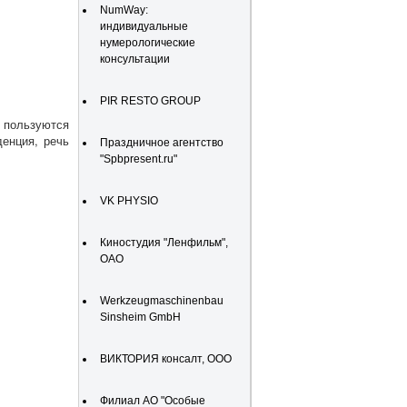
NumWay:
индивидуальные
нумерологические
консультации
PIR RESTO GROUP
 пользуются
денция, речь
Праздничное агентство
"Spbpresent.ru"
VK PHYSIO
Киностудия "Ленфильм",
ОАО
Werkzeugmaschinenbau
Sinsheim GmbH
ВИКТОРИЯ консалт, ООО
Филиал АО "Особые