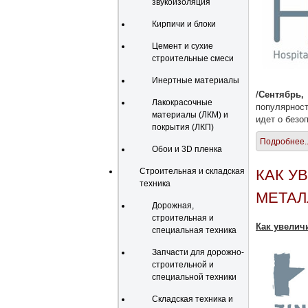
звукоизоляция
Кирпичи и блоки
Цемент и сухие
строительные смеси
Инертные материалы
/Сентябрь,
Лакокрасочные
популярност
материалы (ЛКМ) и
идет о безо
покрытия (ЛКП)
Подробнее..
Обои и 3D пленка
Строительная и складская
КАК У
техника
МЕТАЛ
Дорожная,
строительная и
Как увелич
специальная техника
Запчасти для дорожно-
строительной и
специальной техники
Складская техника и