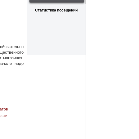
Статистика посещений
 обязательно
щественного
х магазинах.
начале надо
атов
асти